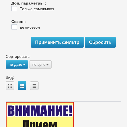
Доп. параметры :
Только самовывоз
Сезон :
демисезон
Сортировать:
по дате
по цене
{
{
Вид:
A
B
C