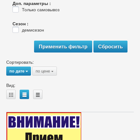
Доп. параметры :
Только самовывоз
Сезон :
демисезон
Сортировать:
по дате
по цене
{
{
Вид:
A
B
C