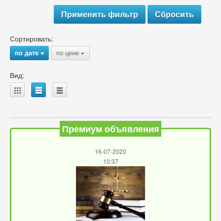
Сортировать:
по дате
по цене
{
{
Вид:
A
B
C
Премиум объявления
16-07-2020
10:37