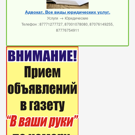
Адвокат. Все виды юридических услуг.
→
Услуги
Юридические
Телефон : 87771277727, 87001078080, 87076149255,
87776754911