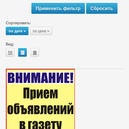
Сортировать:
по дате
по цене
{
{
Вид:
A
B
C