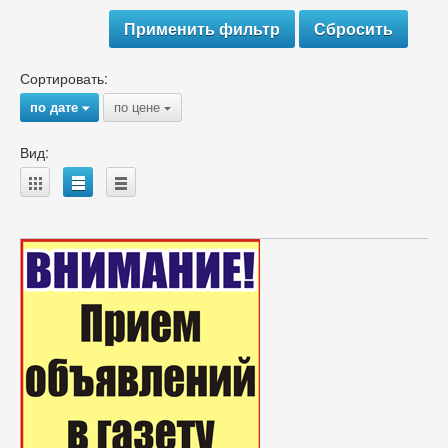
Сортировать:
по дате
по цене
{
{
Вид:
A
B
C