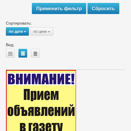
Сортировать:
по дате
по цене
{
{
Вид:
A
B
C