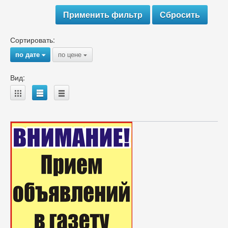
Сортировать:
по дате
по цене
{
{
Вид:
A
B
C