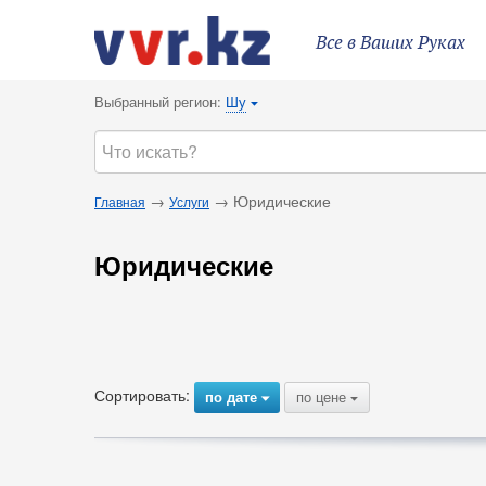
Все в Ваших Руках
Выбранный регион:
Шу
{
→
→ Юридические
Главная
Услуги
Юридические
Сортировать:
по дате
по цене
{
{