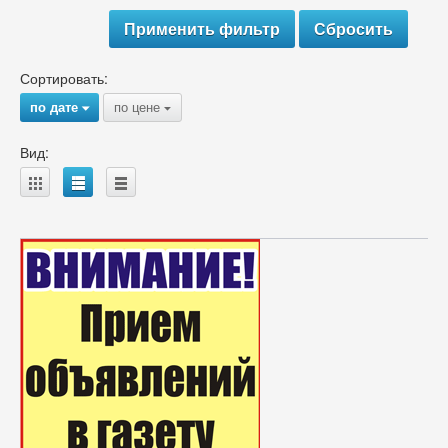
Сортировать:
по дате
по цене
{
{
Вид:
A
B
C