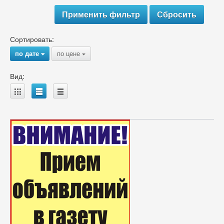
Сортировать:
по дате
по цене
{
{
Вид:
A
B
C