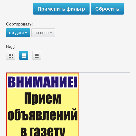
Сортировать:
по дате
по цене
{
{
Вид:
A
B
C