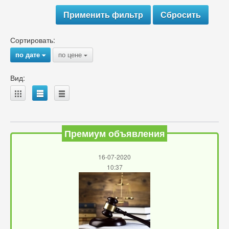
Сортировать:
по дате
по цене
{
{
Вид:
A
B
C
Премиум объявления
16-07-2020
10:37