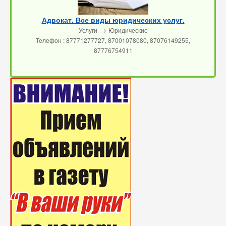
Адвокат. Все виды юридических услуг.
→
Услуги
Юридические
Телефон : 87771277727, 87001078080, 87076149255,
87776754911