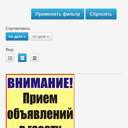
Сортировать:
по дате
по цене
{
{
Вид:
A
B
C