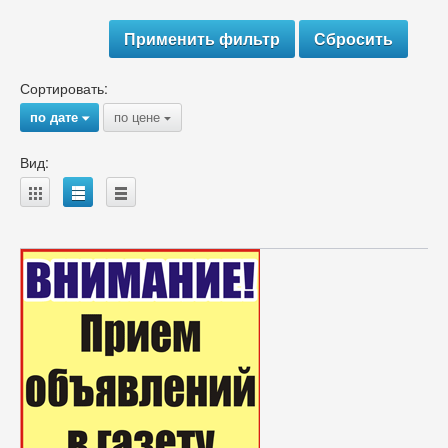
Сортировать:
по дате
по цене
{
{
Вид:
A
B
C