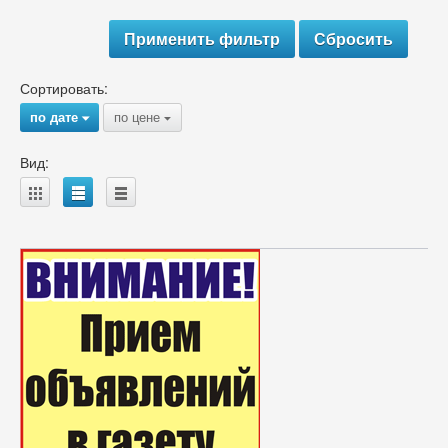
Сортировать:
по дате
по цене
{
{
Вид:
A
B
C