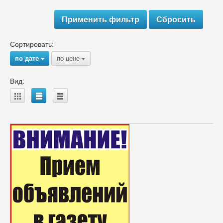
Сортировать:
по дате
по цене
{
{
Вид:
A
B
C