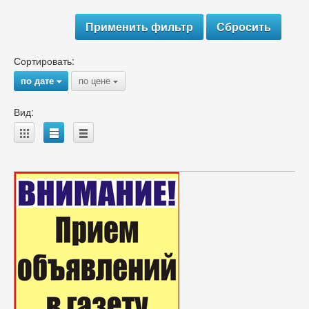
Сортировать:
по дате
по цене
{
{
Вид:
A
B
C