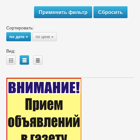
Сортировать:
по дате
по цене
{
{
Вид:
A
B
C