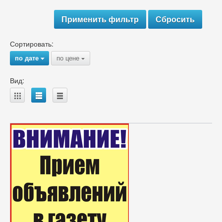
Сортировать:
по дате
по цене
{
{
Вид:
A
B
C