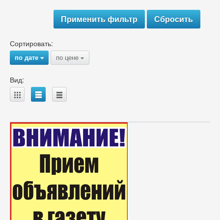
Сортировать:
по дате
по цене
{
{
Вид:
A
B
C