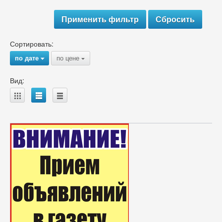
Сортировать:
по дате
по цене
{
{
Вид:
A
B
C