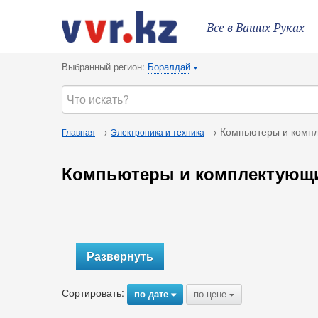
Все в Ваших Руках
Выбранный регион:
Боралдай
{
→
→ Компьютеры и комп
Главная
Электроника и техника
Компьютеры и комплектующ
Развернуть
Сортировать:
по дате
по цене
{
{