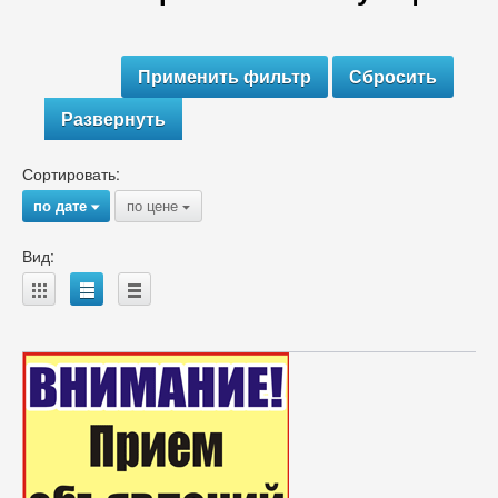
Развернуть
Сортировать:
по дате
по цене
{
{
Вид:
A
B
C