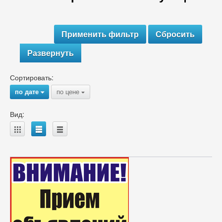
Развернуть
Сортировать:
по дате
по цене
{
{
Вид:
A
B
C