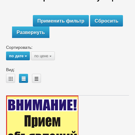
Развернуть
Сортировать:
по дате
по цене
{
{
Вид:
A
B
C