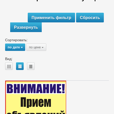
Развернуть
Сортировать:
по дате
по цене
{
{
Вид:
A
B
C