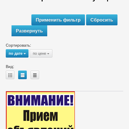
Развернуть
Сортировать:
по дате
по цене
{
{
Вид:
A
B
C