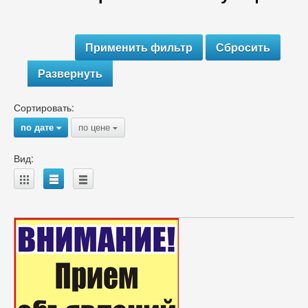
Развернуть
Сортировать:
по дате
по цене
{
{
Вид:
A
B
C