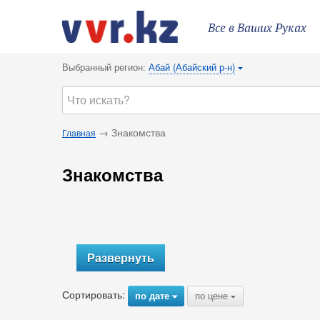
Все в Ваших Руках
Выбранный регион:
Абай (Абайский р-н)
{
→ Знакомства
Главная
Знакомства
Развернуть
Сортировать:
по дате
по цене
{
{