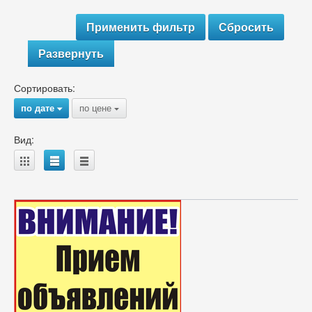
Развернуть
Сортировать:
по дате
по цене
{
{
Вид:
A
B
C