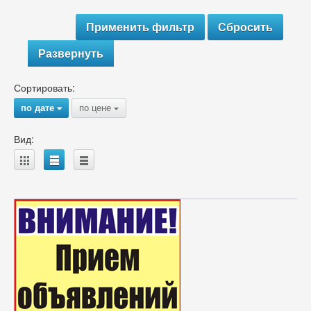
Развернуть
Сортировать:
по дате
по цене
{
{
Вид:
A
B
C