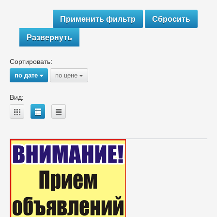
Развернуть
Сортировать:
по дате
по цене
{
{
Вид:
A
B
C