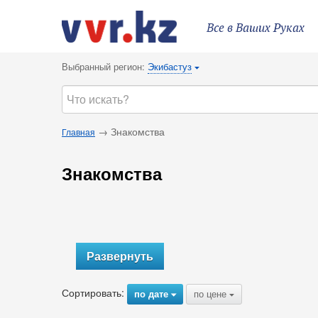
Все в Ваших Руках
Выбранный регион:
Экибастуз
{
→ Знакомства
Главная
Знакомства
Развернуть
Сортировать:
по дате
по цене
{
{