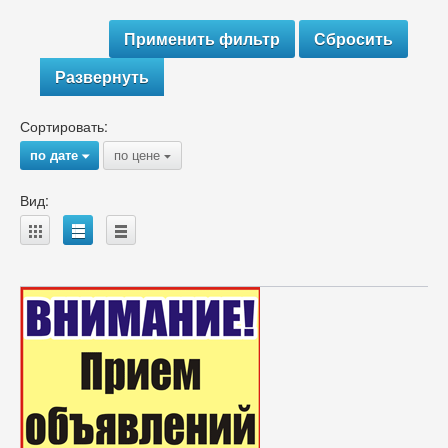
Развернуть
Сортировать:
по дате
по цене
{
{
Вид:
A
B
C