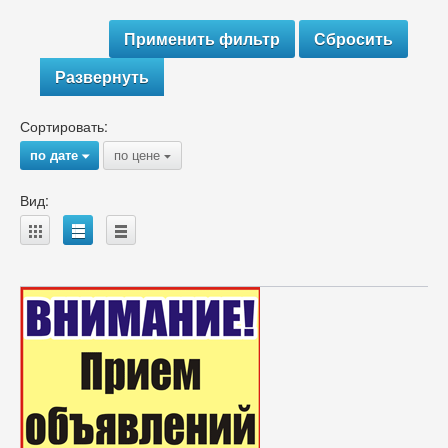
Развернуть
Сортировать:
по дате
по цене
{
{
Вид:
A
B
C