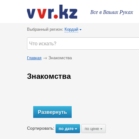
Все в Ваших Руках
Выбранный регион:
Кордай
{
→ Знакомства
Главная
Знакомства
Развернуть
Сортировать:
по дате
по цене
{
{