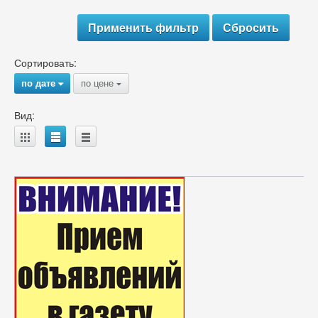
Сортировать:
по дате
по цене
{
{
Вид:
A
B
C