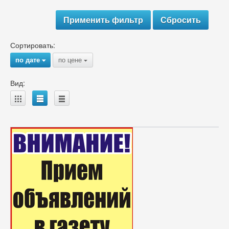
Сортировать:
по дате
по цене
{
{
Вид:
A
B
C