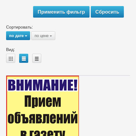
Сортировать:
по дате
по цене
{
{
Вид:
A
B
C