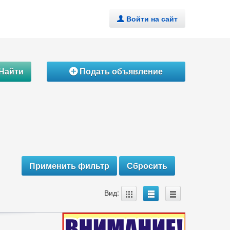
Войти на сайт
.
Найти
Подать объявление
Á
A
B
C
Вид: