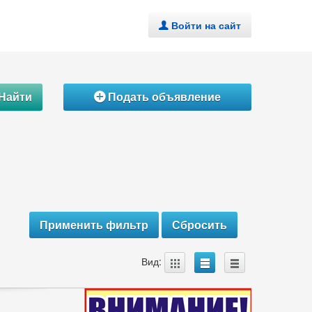
Войти на сайт
.
Найти
Подать объявление
Á
A
B
C
Вид: