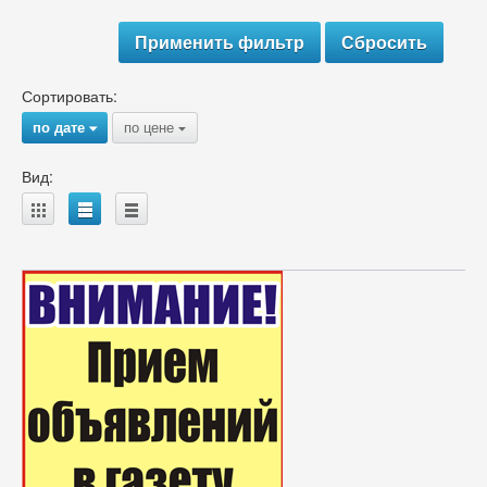
Сортировать:
по дате
по цене
{
{
Вид:
A
B
C