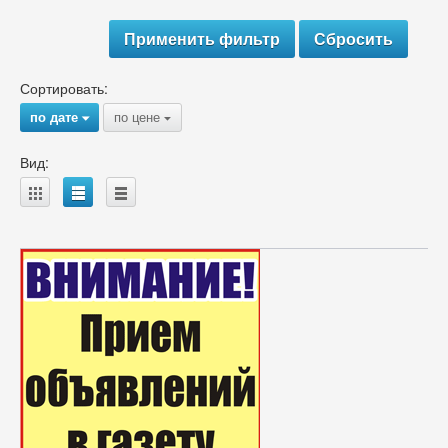
Сортировать:
по дате
по цене
{
{
Вид:
A
B
C