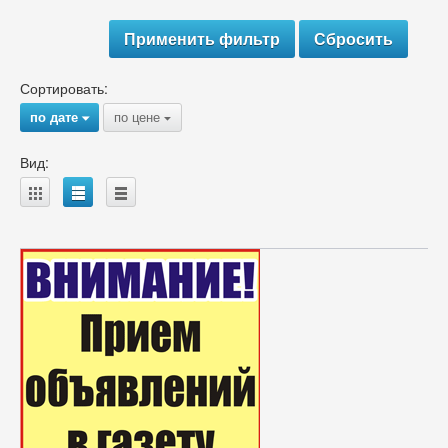
Сортировать:
по дате
по цене
{
{
Вид:
A
B
C