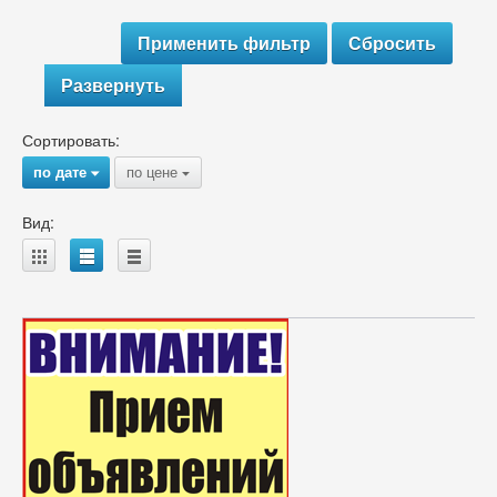
Развернуть
Сортировать:
по дате
по цене
{
{
Вид:
A
B
C