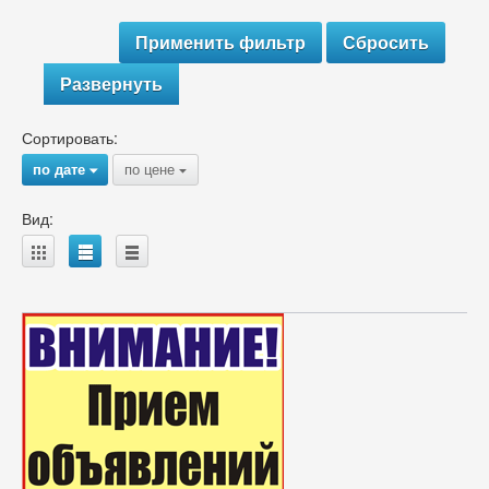
Развернуть
Сортировать:
по дате
по цене
{
{
Вид:
A
B
C