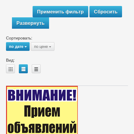
Развернуть
Сортировать:
по дате
по цене
{
{
Вид:
A
B
C