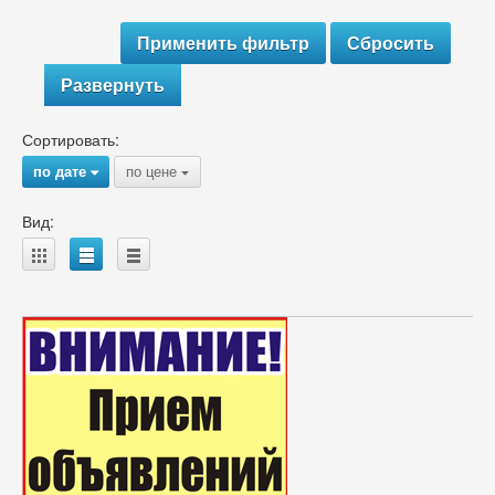
Развернуть
Сортировать:
по дате
по цене
{
{
Вид:
A
B
C