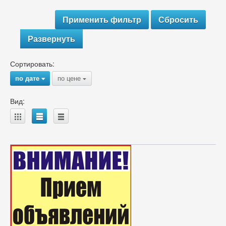
Развернуть
Сортировать:
по дате
по цене
{
{
Вид:
A
B
C