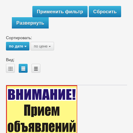
Развернуть
Сортировать:
по дате
по цене
{
{
Вид:
A
B
C